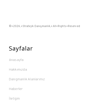
©+2026,+Stratejik Danışmanlık,+All+Rights+Reserved
Sayfalar
Anasayfa
Hakkımızda
Danışmanlık Alanlarımız
Haberler
İletişim